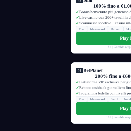
Snai
#2
100% fino a €1.0
Bonus benvenuto più generoso de
✓
Live casino con 200+ tavoli in d
✓
Scommesse sportive + casino int
✓
Visa
Mastercard
Bitcoin
Skr
Play
18+ | Gamble resp
BetPlanet
#4
200% fino a €60
Piattaforma VIP esclusiva per gio
✓
Reboot cashback giornaliero fin
✓
Programma fedeltà con livelli p
✓
Visa
Mastercard
Skrill
Netel
Play
18+ | Gamble resp