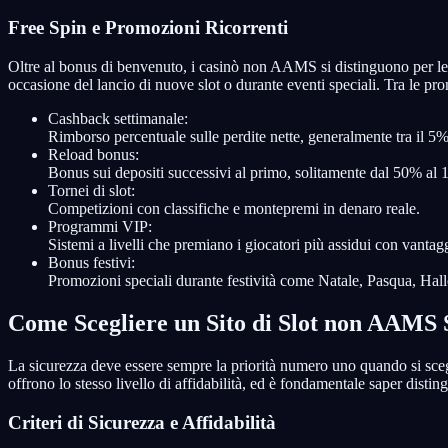
Free Spin e Promozioni Ricorrenti
Oltre al bonus di benvenuto, i casinò non AAMS si distinguono per le pr
occasione del lancio di nuove slot o durante eventi speciali. Tra le p
Cashback settimanale:
Rimborso percentuale sulle perdite nette, generalmente tra il 5%
Reload bonus:
Bonus sui depositi successivi al primo, solitamente dal 50% al
Tornei di slot:
Competizioni con classifiche e montepremi in denaro reale.
Programmi VIP:
Sistemi a livelli che premiano i giocatori più assidui con vanta
Bonus festivi:
Promozioni speciali durante festività come Natale, Pasqua, Hall
Come Scegliere un Sito di Slot non AAMS 
La sicurezza deve essere sempre la priorità numero uno quando si sceg
offrono lo stesso livello di affidabilità, ed è fondamentale saper disting
Criteri di Sicurezza e Affidabilità