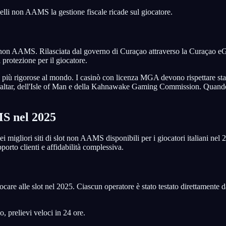
elli non AAMS la gestione fiscale ricade sul giocatore.
 non AAMS. Rilasciata dal governo di Curaçao attraverso la Curaçao eGam
i protezione per il giocatore.
à più rigorose al mondo. I casinò con licenza MGA devono rispettare stan
ibraltar, dell'Isle of Man e della Kahnawake Gaming Commission. Quando
MS nel 2025
ei migliori siti di slot non AAMS disponibili per i giocatori italiani nel 
pporto clienti e affidabilità complessiva.
care alle slot nel 2025. Ciascun operatore è stato testato direttamente da
, prelievi veloci in 24 ore.