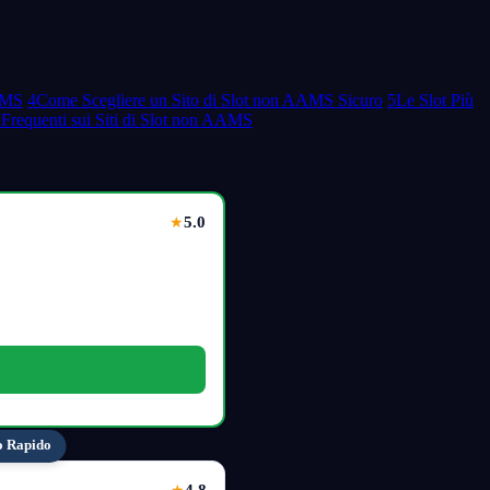
AAMS
4
Come Scegliere un Sito di Slot non AAMS Sicuro
5
Le Slot Più
requenti sui Siti di Slot non AAMS
5.0
★
o Rapido