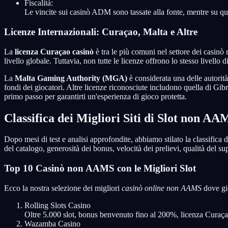
Fiscalità:
Le vincite sui casinò ADM sono tassate alla fonte, mentre su qu
Licenze Internazionali: Curaçao, Malta e Altre
La
licenza Curaçao casinò
è tra le più comuni nel settore dei casinò
livello globale. Tuttavia, non tutte le licenze offrono lo stesso livello d
La
Malta Gaming Authority (MGA)
è considerata una delle autorit
fondi dei giocatori. Altre licenze riconosciute includono quella di G
primo passo per garantirti un'esperienza di gioco protetta.
Classifica dei Migliori Siti di Slot non AA
Dopo mesi di test e analisi approfondite, abbiamo stilato la classifica d
del catalogo, generosità dei bonus, velocità dei prelievi, qualità del su
Top 10 Casinò non AAMS con le Migliori Slot
Ecco la nostra selezione dei migliori
casinò online non AAMS
dove gio
Rolling Slots Casino
Oltre 5.000 slot, bonus benvenuto fino al 200%, licenza Curaçao
Wazamba Casino