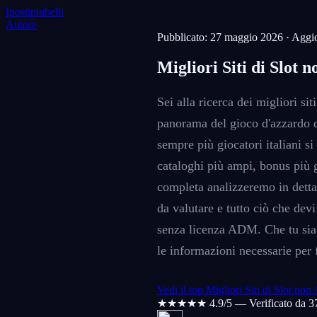
Ipostipiubelli
Autore
Pubblicato: 27 maggio 2026
·
Aggio
Migliori Siti di Slot
Sei alla ricerca dei migliori s
panorama del gioco d'azzardo d
sempre più giocatori italiani 
cataloghi più ampi, bonus più ge
completa analizzeremo in dettagl
da valutare e tutto ciò che devi
senza licenza ADM. Che tu sia u
le informazioni necessarie per 
Vedi il top Migliori Siti di Slot 
★★★★★
4.9/5 — Verificato da 37