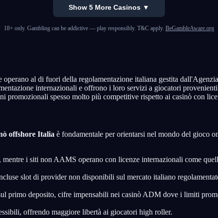
Show 5 More Casinos ▼
18+ only. Gambling can be addictive — play responsibly. T&C apply.
BeGambleAware.org
he operano al di fuori della regolamentazione italiana gestita dall'A
entazione internazionali e offrono i loro servizi a giocatori provenienti d
oni promozionali spesso molto più competitive rispetto ai casinò con lic
nò offshore Italia
è fondamentale per orientarsi nel mondo del gioco onli
, mentre i siti non AAMS operano con licenze internazionali come quel
ncluse slot di provider non disponibili sul mercato italiano regolamentat
l primo deposito, cifre impensabili nei casinò ADM dove i limiti promo
sibili, offrendo maggiore libertà ai giocatori high roller.