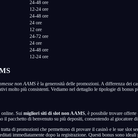
24-48 ore
12-24 ore
24-48 ore
24 ore
12 ore
24-72 ore
24 ore
24-48 ore
12-24 ore
AAMS
commesse non AAMS
è la generosità delle promozioni. A differenza dei c
entivi molto più consistenti. Vediamo nel dettaglio le tipologie di bonus 
ò online. Sui
migliori siti di slot non AAMS
, è possibile trovare offer
o il pacchetto di benvenuto su più depositi, consentendo al giocatore di
tratta di promozioni che permettono di provare il casinò e le sue slot s
editati immediatamente dopo la registrazione. Questi bonus sono ideali p