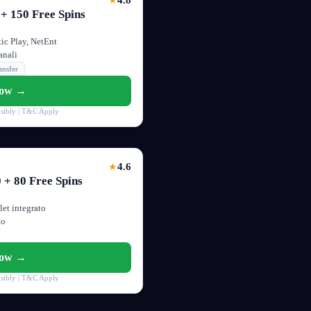
4.8
★
+ 150 Free Spins
tic Play, NetEnt
anali
ansfer
Now →
sibly | T&C Apply
4.6
★
 + 80 Free Spins
et integrato
to
Now →
sibly | T&C Apply