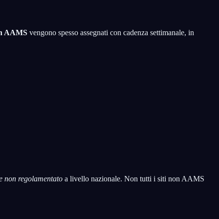
non AAMS
vengono spesso assegnati con cadenza settimanale, in
ne non regolamentato
a livello nazionale. Non tutti i siti non AAMS