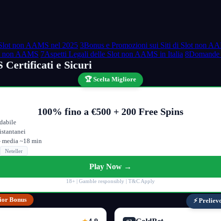
di Slot non AAMS nel 2025
3
Bonus e Promozioni sui Siti di Slot non 
lot non AAMS
7
Aspetti Legali delle Slot non AAMS in Italia
8
Domande F
Certificati e Sicuri
🏆 Scelta Migliore
100% fino a €500 + 200 Free Spins
idabile
 istantanei
 — media ~18 min
Neteller
Play Now →
18+ | Gamble responsibly | T&C Apply
ior Bonus
⚡ Preliev