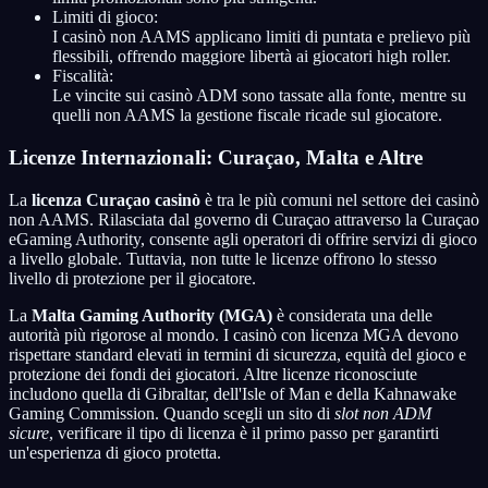
Limiti di gioco:
I casinò non AAMS applicano limiti di puntata e prelievo più
flessibili, offrendo maggiore libertà ai giocatori high roller.
Fiscalità:
Le vincite sui casinò ADM sono tassate alla fonte, mentre su
quelli non AAMS la gestione fiscale ricade sul giocatore.
Licenze Internazionali: Curaçao, Malta e Altre
La
licenza Curaçao casinò
è tra le più comuni nel settore dei casinò
non AAMS. Rilasciata dal governo di Curaçao attraverso la Curaçao
eGaming Authority, consente agli operatori di offrire servizi di gioco
a livello globale. Tuttavia, non tutte le licenze offrono lo stesso
livello di protezione per il giocatore.
La
Malta Gaming Authority (MGA)
è considerata una delle
autorità più rigorose al mondo. I casinò con licenza MGA devono
rispettare standard elevati in termini di sicurezza, equità del gioco e
protezione dei fondi dei giocatori. Altre licenze riconosciute
includono quella di Gibraltar, dell'Isle of Man e della Kahnawake
Gaming Commission. Quando scegli un sito di
slot non ADM
sicure
, verificare il tipo di licenza è il primo passo per garantirti
un'esperienza di gioco protetta.