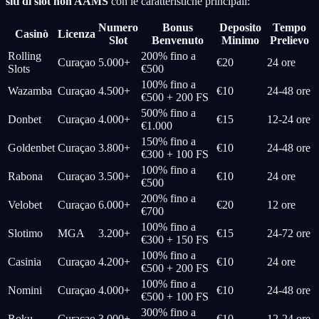
siti di slot non AAMS
con le caratteristiche principali:
Numero
Bonus
Deposito
Tempo
Casinò
Licenza
Slot
Benvenuto
Minimo
Prelievo
Rolling
200% fino a
Curaçao
5.000+
€20
24 ore
Slots
€500
100% fino a
Wazamba
Curaçao
4.500+
€10
24-48 ore
€500 + 200 FS
500% fino a
Donbet
Curaçao
4.000+
€15
12-24 ore
€1.000
150% fino a
Goldenbet
Curaçao
3.800+
€10
24-48 ore
€300 + 100 FS
100% fino a
Rabona
Curaçao
3.500+
€10
24 ore
€500
200% fino a
Velobet
Curaçao
6.000+
€20
12 ore
€700
100% fino a
Slotimo
MGA
3.200+
€15
24-72 ore
€300 + 150 FS
100% fino a
Casinia
Curaçao
4.200+
€10
24 ore
€500 + 200 FS
100% fino a
Nomini
Curaçao
4.000+
€10
24-48 ore
€500 + 100 FS
300% fino a
Roku
Curaçao
3.000+
€10
12-24 ore