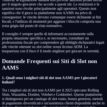
per il singolo giocatore che accede a questi siti. Le restrizioni e le
sanzioni sono rivolte principalmente agli operatori. Questo non
significa che il gioco su piattaforme non AAMS sia privo di
conseguenze: le vincite devono comunque essere dichiarate ai fini
fiscali, e l'utilizzo di strumenti per aggirare i blocchi comporta una
zona grigia dal punto di vista normativo.
Il consiglio è sempre quello di informarsi accuratamente sulla
propria situazione specifica e, se necessario, consultare un
professionista fiscale per comprendere gli obblighi dichiarativi legati
alle vincite ottenute su
slot online senza licenza ADM
. La
trasparenza con il fisco è il modo migliore per giocare in serenità.
Domande Frequenti sui Siti di Slot non
AAMS
1. Quali sono i migliori siti di slot non AAMS per i giocatori
italiani?
Tra i migliori siti di slot non AAMS per il 2025 spiccano Rolling
Slots, Wazamba, Donbet, Velobet e Goldenbet. Queste piattaforme
si distinguono per un catalogo di slot vasto, bonus generosi, metodi
di pagamento diversificati e un'assistenza clienti disponibile anche in