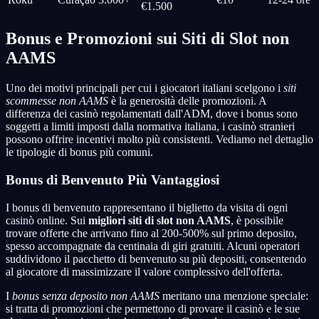
€1.500
Bonus e Promozioni sui Siti di Slot non
AAMS
Uno dei motivi principali per cui i giocatori italiani scelgono i
siti
scommesse non AAMS
è la generosità delle promozioni. A
differenza dei casinò regolamentati dall'ADM, dove i bonus sono
soggetti a limiti imposti dalla normativa italiana, i casinò stranieri
possono offrire incentivi molto più consistenti. Vediamo nel dettaglio
le tipologie di bonus più comuni.
Bonus di Benvenuto Più Vantaggiosi
I bonus di benvenuto rappresentano il biglietto da visita di ogni
casinò online. Sui
migliori siti di slot non AAMS
, è possibile
trovare offerte che arrivano fino al 200-500% sul primo deposito,
spesso accompagnate da centinaia di giri gratuiti. Alcuni operatori
suddividono il pacchetto di benvenuto su più depositi, consentendo
al giocatore di massimizzare il valore complessivo dell'offerta.
I
bonus senza deposito non AAMS
meritano una menzione speciale:
si tratta di promozioni che permettono di provare il casinò e le sue