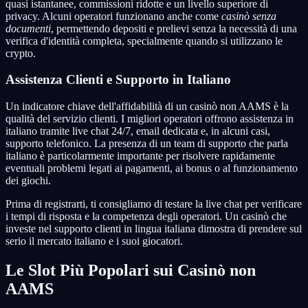
quasi istantanee, commissioni ridotte e un livello superiore di
privacy. Alcuni operatori funzionano anche come
casinò senza
documenti
, permettendo depositi e prelievi senza la necessità di una
verifica d'identità completa, specialmente quando si utilizzano le
crypto.
Assistenza Clienti e Supporto in Italiano
Un indicatore chiave dell'affidabilità di un casinò non AAMS è la
qualità del servizio clienti. I migliori operatori offrono assistenza in
italiano tramite live chat 24/7, email dedicata e, in alcuni casi,
supporto telefonico. La presenza di un team di supporto che parla
italiano è particolarmente importante per risolvere rapidamente
eventuali problemi legati ai pagamenti, ai bonus o al funzionamento
dei giochi.
Prima di registrarti, ti consigliamo di testare la live chat per verificare
i tempi di risposta e la competenza degli operatori. Un casinò che
investe nel supporto clienti in lingua italiana dimostra di prendere sul
serio il mercato italiano e i suoi giocatori.
Le Slot Più Popolari sui Casinò non
AAMS