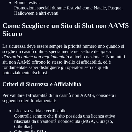
Bonus festivi:
Promozioni speciali durante festività come Natale, Pasqua,
Halloween e altri eventi.
Come Scegliere un Sito di Slot non AAMS
Sicuro
La sicurezza deve essere sempre la priorità numero uno quando si
sceglie un casinò online, specialmente nel settore del
gioco
d'azzardo online non regolamentato
a livello nazionale. Non tutti i
siti non AAMS offrono lo stesso livello di affidabilità, ed è
fondamentale saper distinguere gli operatori seri da quelli
potenzialmente rischiosi.
Criteri di Sicurezza e Affidabilità
Per valutare l'affidabilità di un casinò non AAMS, considera i
seguenti criteri fondamentali:
Licenza valida e verificabile:
Controlla sempre che il sito possieda una licenza attiva
rilasciata da un'autorità riconosciuta (MGA, Curaçao,
Gibraltar).
Crittografia SSL: