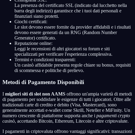
La presenza del certificato SSL (indicato dal lucchetto nella
barra degli indirizzi) garantisce che i tuoi dati personali e
finanziari siano protetti.
Giochi certificati:
Le slot devono essere fornite da provider affidabili e i risultati
devono essere generati da un RNG (Random Number
Generator) certificato.
Reputazione online:
Leggi le recensioni di altri giocatori su forum e siti
specializzati per verificare l'esperienza complessiva.
Termini e condizioni trasparenti:
Un casinò affidabile presenta regole chiare su bonus, requisiti
di scommessa e politiche di prelievo.
Metodi di Pagamento Disponibili
I
migliori siti di slot non AAMS
offrono un'ampia varietà di metodi
di pagamento per soddisfare le esigenze di tutti i giocatori. Oltre alle
tradizionali carte di credito e debito (Visa, Mastercard), sono
generalmente accettati e-wallet come Skrill, Neteller e MiFinity. Un
numero crescente di piattaforme supporta anche i
pagamenti crypto
casinò
, accettando Bitcoin, Ethereum, Litecoin e altre criptovalute.
I pagamenti in criptovaluta offrono vantaggi significativi: transazioni