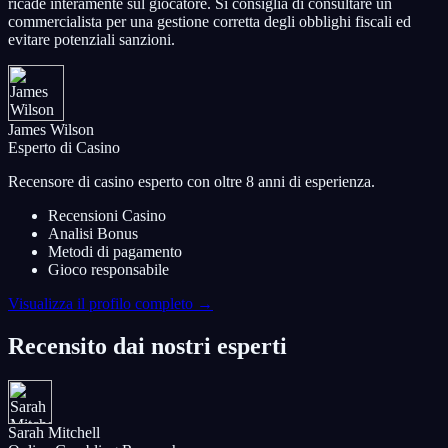
ricade interamente sul giocatore. Si consiglia di consultare un
commercialista per una gestione corretta degli obblighi fiscali ed
evitare potenziali sanzioni.
James Wilson
Esperto di Casino
Recensore di casino esperto con oltre 8 anni di esperienza.
Recensioni Casino
Analisi Bonus
Metodi di pagamento
Gioco responsabile
Visualizza il profilo completo →
Recensito dai nostri esperti
Sarah Mitchell