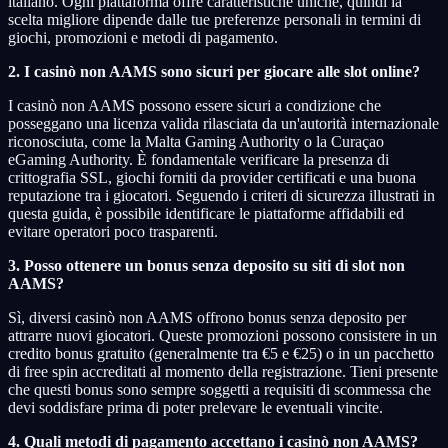
italiano. Ogni piattaforma offre caratteristiche uniche, quindi la
scelta migliore dipende dalle tue preferenze personali in termini di
giochi, promozioni e metodi di pagamento.
2. I casinò non AAMS sono sicuri per giocare alle slot online?
I casinò non AAMS possono essere sicuri a condizione che
posseggano una licenza valida rilasciata da un'autorità internazionale
riconosciuta, come la Malta Gaming Authority o la Curaçao
eGaming Authority. È fondamentale verificare la presenza di
crittografia SSL, giochi forniti da provider certificati e una buona
reputazione tra i giocatori. Seguendo i criteri di sicurezza illustrati in
questa guida, è possibile identificare le piattaforme affidabili ed
evitare operatori poco trasparenti.
3. Posso ottenere un bonus senza deposito su siti di slot non
AAMS?
Sì, diversi casinò non AAMS offrono bonus senza deposito per
attrarre nuovi giocatori. Queste promozioni possono consistere in un
credito bonus gratuito (generalmente tra €5 e €25) o in un pacchetto
di free spin accreditati al momento della registrazione. Tieni presente
che questi bonus sono sempre soggetti a requisiti di scommessa che
devi soddisfare prima di poter prelevare le eventuali vincite.
4. Quali metodi di pagamento accettano i casinò non AAMS?